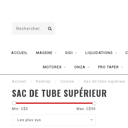
ACCUEIL
MAGENE
SIDI
LIQUIDATIONS
C
MOTOREX
ONZA
PRO TAPER
Accueil
/
Restrap
/
Course
/
Sac de tube supérieur
SAC DE TUBE SUPÉRIEUR
Min: C$
0
Max: C$
90
Les plus vus