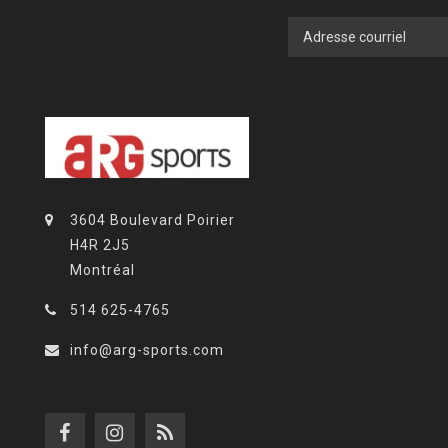
3604 Boulevard Poirier
H4R 2J5
Montréal
514 625-4765
info@arg-sports.com