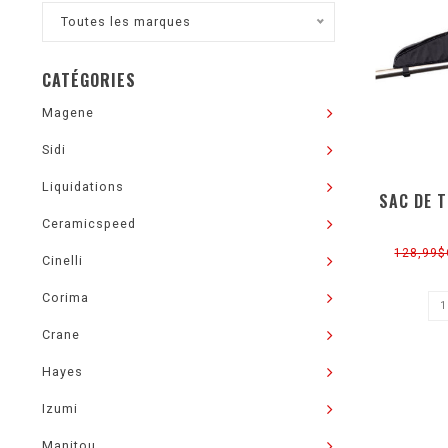
Toutes les marques
CATÉGORIES
Magene
Sidi
Liquidations
SAC DE 
Ceramicspeed
128,99
Cinelli
Corima
Crane
Hayes
Izumi
Manitou