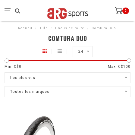
0
Accueil
/
Tufo
/
Pneus de route
/
Comtura Duo
COMTURA DUO
24
Min: C$
0
Max: C$
100
Les plus vus
Toutes les marques