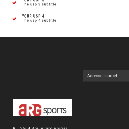
The usp 3 subtitle
YOUR USP 4
The usp 4 subtitle
3604 Boulevard Poirier