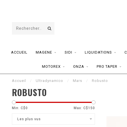
ACCUEIL
MAGENE
SIDI
LIQUIDATIONS
C
MOTOREX
ONZA
PRO TAPER
Accueil
/
Ultradynamico
/
Mars
/
Robusto
ROBUSTO
Min: C$
0
Max: C$
150
Les plus vus