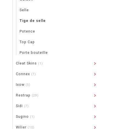
Selle
Tige de selle
Potence
Top Cap
Porte bouteille
Cleat Skins
(1)
Connex
(7)
Ixow
(5)
Restrap
(29)
Sidi
(7)
Sugino
(1)
Wilier
(10)