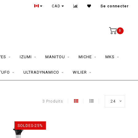
CAD
Se connecter
0
YES
IZUMI
MANITOU
MICHE
MKS
TUFO
ULTRADYNAMICO
WILIER
3 Produits
24
SOLDES-25%