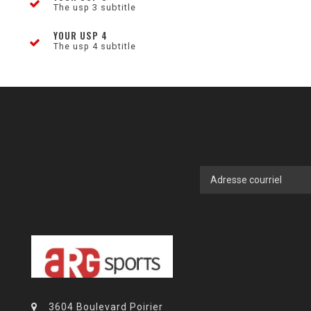
The usp 3 subtitle
YOUR USP 4
The usp 4 subtitle
3604 Boulevard Poirier