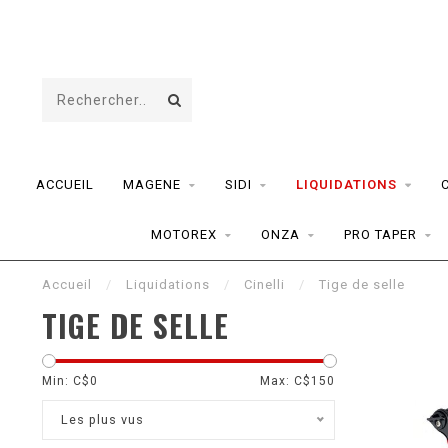
ACCUEIL
MAGENE
SIDI
LIQUIDATIONS
MOTOREX
ONZA
PRO TAPER
Accueil
/
Liquidations
/
Cinelli
/
Tige de selle
TIGE DE SELLE
Min: C$
0
Max: C$
150
Les plus vus