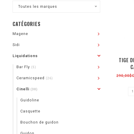
Toutes les marques
CATÉGORIES
Magene
Sidi
Liquidations
TIGE D
C
Bar Fly
(5)
290,00$
Ceramicspeed
(26)
Cinelli
(30)
Guidoline
Casquette
Bouchon de guidon
Guidon