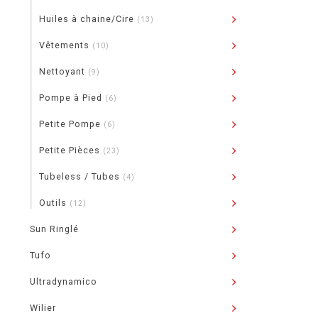
Huiles à chaine/Cire
(13)
Vêtements
(10)
Nettoyant
(9)
Pompe à Pied
(6)
Petite Pompe
(6)
Petite Pièces
(23)
Tubeless / Tubes
(4)
Outils
(12)
Sun Ringlé
Tufo
Ultradynamico
Wilier