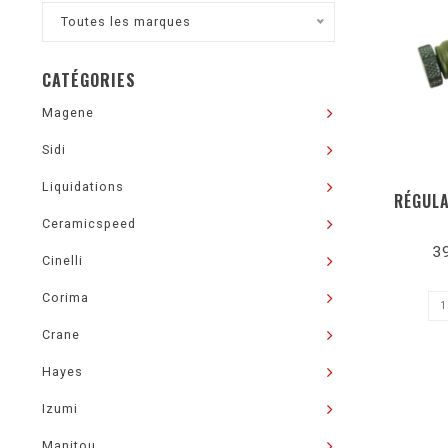
Toutes les marques
CATÉGORIES
Magene
Sidi
Liquidations
RÉGULA
Ceramicspeed
3
Cinelli
Corima
Crane
Hayes
Izumi
Manitou