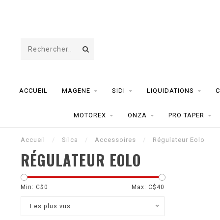
ACCUEIL
MAGENE
SIDI
LIQUIDATIONS
C
MOTOREX
ONZA
PRO TAPER
Accueil
/
Silca
/
Accessoires
/
Régulateur Eolo
RÉGULATEUR EOLO
Min: C$
0
Max: C$
40
Les plus vus