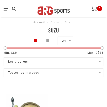
0
Accueil
/
Crane
/
Suzu
SUZU
24
Min: C$
0
Max: C$
35
Les plus vus
Toutes les marques