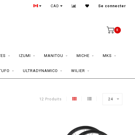
CAD
Se connecter
0
YES
IZUMI
MANITOU
MICHE
MKS
TUFO
ULTRADYNAMICO
WILIER
12 Produits
24