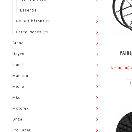
Essentia
Roue à bâtons
(9)
Petite Pièces
(29)
Crane
PAIR
Hayes
Izumi
6 300,00$
Manitou
Miche
Mks
Motorex
Onza
Pro Taper