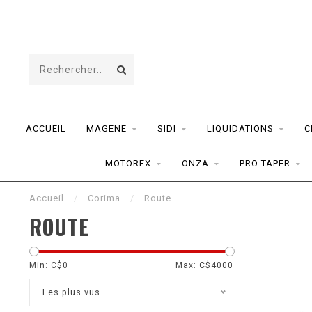
ACCUEIL
MAGENE
SIDI
LIQUIDATIONS
C
MOTOREX
ONZA
PRO TAPER
Accueil
/
Corima
/
Route
ROUTE
Min: C$
0
Max: C$
4000
Les plus vus