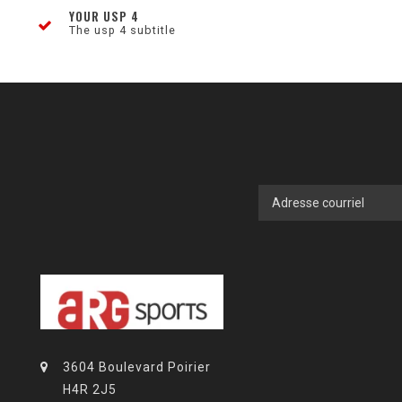
YOUR USP 4
The usp 4 subtitle
3604 Boulevard Poirier
H4R 2J5