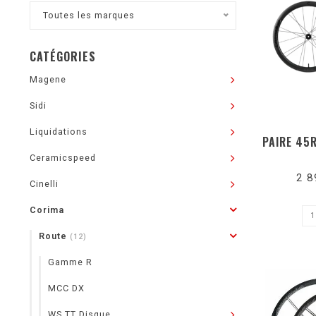
Toutes les marques
CATÉGORIES
Magene
Sidi
Liquidations
PAIRE 45
Ceramicspeed
2 8
Cinelli
Corima
Route
(12)
Gamme R
MCC DX
WS TT Disque