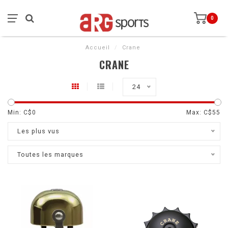
0
Accueil
/
Crane
CRANE
24
Min: C$
0
Max: C$
55
Les plus vus
Toutes les marques