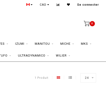
CAD
Se connecter
0
YES
IZUMI
MANITOU
MICHE
MKS
TUFO
ULTRADYNAMICO
WILIER
1 Produit
24