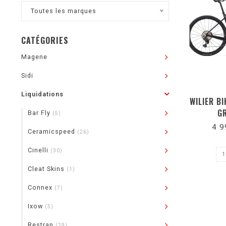
Toutes les marques
CATÉGORIES
Magene
Sidi
Liquidations
WILIER BI
G
Bar Fly
(5)
4 9
Ceramicspeed
(26)
Cinelli
(30)
Cleat Skins
(1)
Connex
(7)
Ixow
(5)
Restrap
(29)