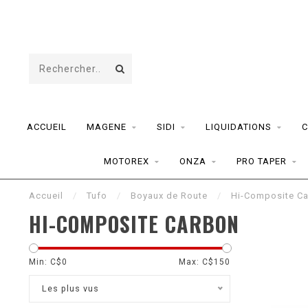
ACCUEIL
MAGENE
SIDI
LIQUIDATIONS
C
MOTOREX
ONZA
PRO TAPER
Accueil
/
Tufo
/
Boyaux de Route
/
Hi-Composite C
HI-COMPOSITE CARBON
Min: C$
0
Max: C$
150
Les plus vus