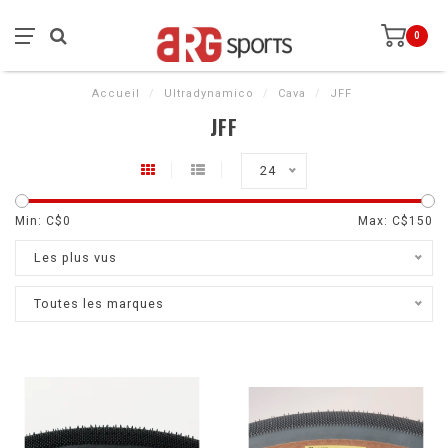
0
Accueil
/
Ultradynamico
/
Cava
/
JFF
JFF
24
Min: C$
0
Max: C$
150
Les plus vus
Toutes les marques