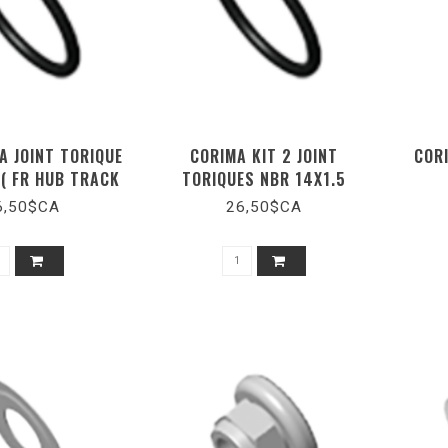
A JOINT TORIQUE
CORIMA KIT 2 JOINT
COR
 ( FR HUB TRACK
TORIQUES NBR 14X1.5
ONO TA)
6,50$CA
26,50$CA