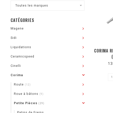
Toutes les marques
CATÉGORIES
Magene
Sidi
Liquidations
CORIMA R
Ceramicspeed
13
Cinelli
Corima
Route
(12)
Roue à bâtons
(9)
Petite Pièces
(29)
Patins de Freins