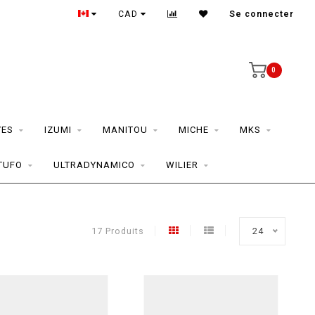
CAD
Se connecter
0
YES
IZUMI
MANITOU
MICHE
MKS
TUFO
ULTRADYNAMICO
WILIER
17 Produits
24