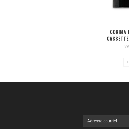
CORIMA 
CASSETTE 
S
2