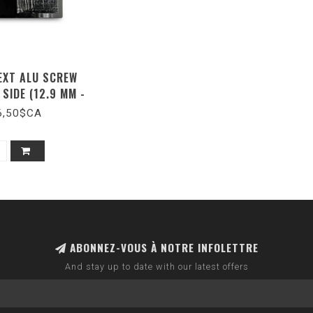
EXT ALU SCREW
SIDE (12.9 MM -
HIMANO)
6,50$CA
ABONNEZ-VOUS À NOTRE INFOLETTRE
And stay up to date with our latest offers