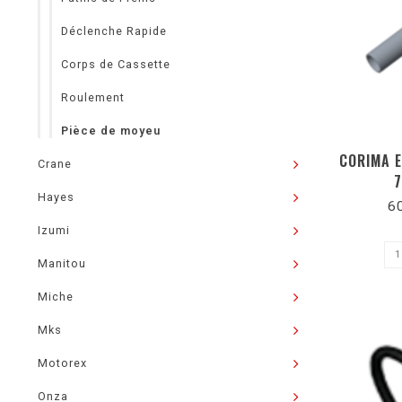
Déclenche Rapide
Corps de Cassette
Roulement
Pièce de moyeu
CORIMA 
Crane
7
Hayes
6
Izumi
Manitou
Miche
Mks
Motorex
Onza