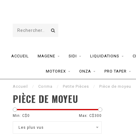
ACCUEIL
MAGENE
SIDI
LIQUIDATIONS
C
MOTOREX
ONZA
PRO TAPER
Accueil
/
Corima
/
Petite Pièces
/
Pièce de moyeu
PIÈCE DE MOYEU
Min: C$
0
Max: C$
300
Les plus vus