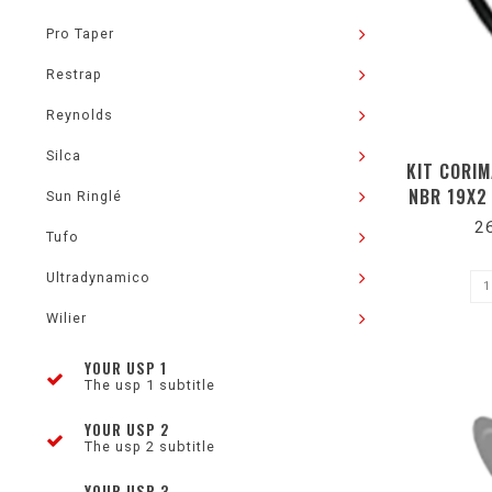
Pro Taper
Restrap
Reynolds
Silca
KIT CORIM
NBR 19X2
Sun Ringlé
M
2
Tufo
Ultradynamico
Wilier
YOUR USP 1
The usp 1 subtitle
YOUR USP 2
The usp 2 subtitle
YOUR USP 3