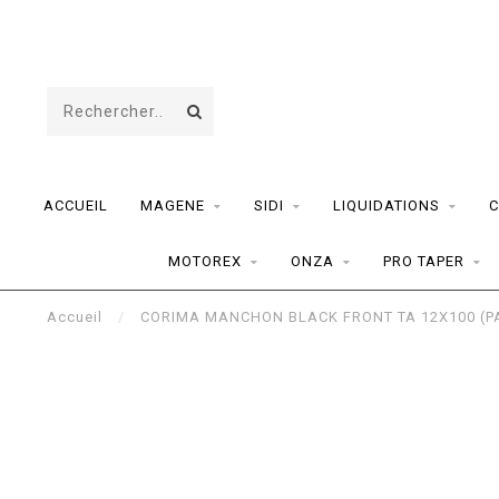
ACCUEIL
MAGENE
SIDI
LIQUIDATIONS
C
MOTOREX
ONZA
PRO TAPER
Accueil
/
CORIMA MANCHON BLACK FRONT TA 12X100 (PA