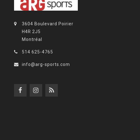
3604 Boulevard Poirier
H4R 2J5
Montréal
514 625-4765
info@arg-sports.com