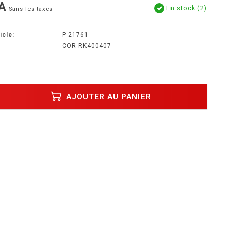
A
En stock (2)
Sans les taxes
icle:
P-21761
COR-RK400407
AJOUTER AU PANIER