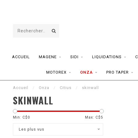
ACCUEIL
MAGENE
SIDI
LIQUIDATIONS
C
MOTOREX
ONZA
PRO TAPER
Accueil
/
Onza
/
Citius
/
skinwall
SKINWALL
Min: C$
0
Max: C$
5
Les plus vus