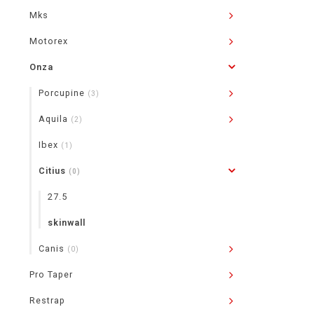
Mks
Motorex
Onza
Porcupine
(3)
Aquila
(2)
Ibex
(1)
Citius
(0)
27.5
skinwall
Canis
(0)
Pro Taper
Restrap