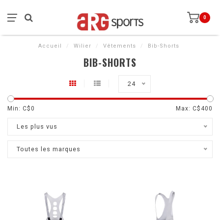
0
Accueil
/
Wilier
/
Vêtements
/
Bib-Shorts
BIB-SHORTS
24
Min: C$
0
Max: C$
400
Les plus vus
Toutes les marques