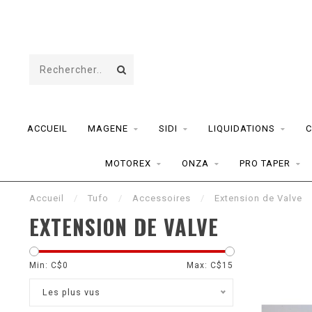
ACCUEIL
MAGENE
SIDI
LIQUIDATIONS
C
MOTOREX
ONZA
PRO TAPER
Accueil
/
Tufo
/
Accessoires
/
Extension de Valve
EXTENSION DE VALVE
Min: C$
0
Max: C$
15
Les plus vus