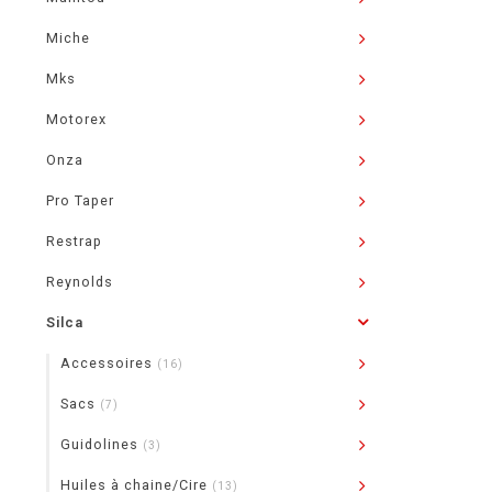
Miche
Mks
Motorex
Onza
Pro Taper
Restrap
Reynolds
Silca
Accessoires
(16)
Sacs
(7)
Guidolines
(3)
Huiles à chaine/Cire
(13)