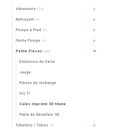
Vêtements
(10)
Nettoyant
(9)
Pompe à Pied
(6)
Petite Pompe
(6)
Petite Pièces
(23)
Extension de Valve
Jauge
Pièces de rechange
Vis TI
Cales imprimé 3D titane
Patte de dérailleur 3D
Tubeless / Tubes
(4)