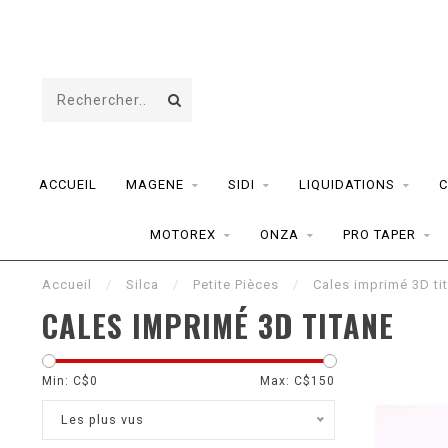
ACCUEIL
MAGENE
SIDI
LIQUIDATIONS
C
MOTOREX
ONZA
PRO TAPER
Accueil
/
Silca
/
Petite Pièces
/
Cales imprimé 3D ti
CALES IMPRIMÉ 3D TITANE
Min: C$
0
Max: C$
150
Les plus vus