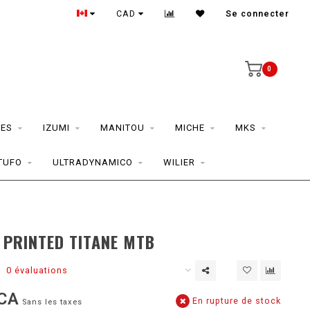
CAD
Se connecter
0
ES
IZUMI
MANITOU
MICHE
MKS
TUFO
ULTRADYNAMICO
WILIER
 PRINTED TITANE MTB
0 évaluations
CA
En rupture de stock
Sans les taxes