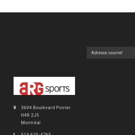
3604 Boulevard Poirier
H4R 2J5
Montréal
514 625-4765