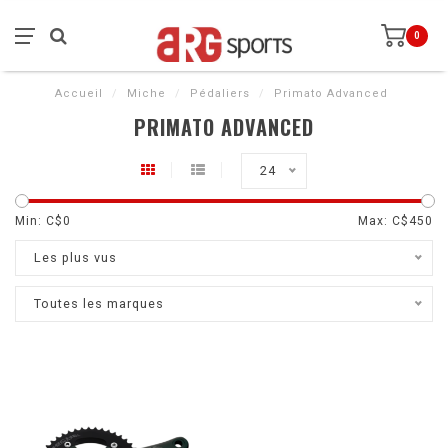
0
Accueil
/
Miche
/
Pédaliers
/
Primato Advanced
PRIMATO ADVANCED
24
Min: C$
0
Max: C$
450
Les plus vus
Toutes les marques