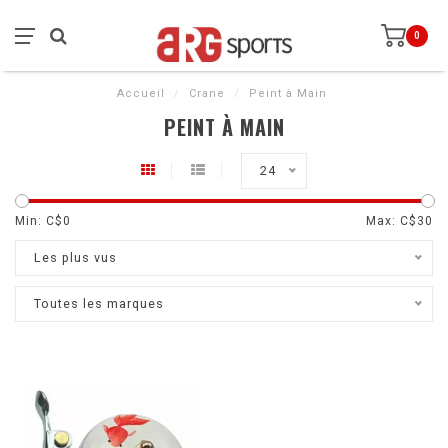
0
Accueil
/
Crane
/
Peint à Main
PEINT À MAIN
24
Min: C$
0
Max: C$
30
Les plus vus
Toutes les marques