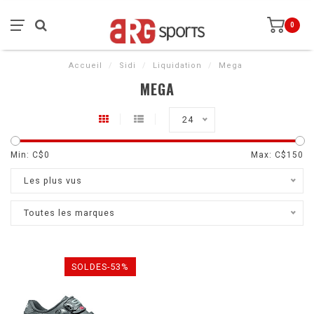
0
Accueil
/
Sidi
/
Liquidation
/
Mega
MEGA
24
Min: C$
0
Max: C$
150
Les plus vus
Toutes les marques
SOLDES-53%