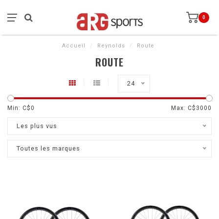
0
Accueil
/
Reynolds
/
Route
ROUTE
24
Min: C$
0
Max: C$
3000
Les plus vus
Toutes les marques