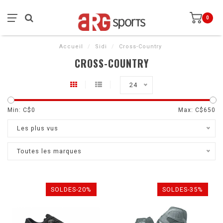
0
Accueil
/
Sidi
/
Cross-Country
CROSS-COUNTRY
24
Min: C$
0
Max: C$
650
Les plus vus
Toutes les marques
SOLDES-20%
SOLDES-35%