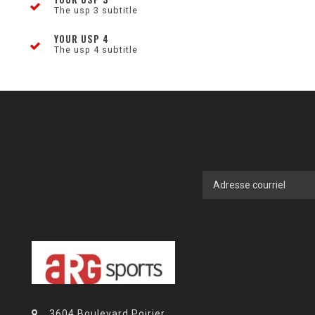
The usp 3 subtitle
YOUR USP 4
The usp 4 subtitle
3604 Boulevard Poirier