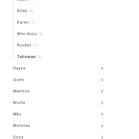
Riten
(1)
Karen
(1)
Mini-Suzu
(2)
Rocket
(1)
Talisman
(1)
Hayes
Izumi
Manitou
Miche
Mks
Motorex
Onza