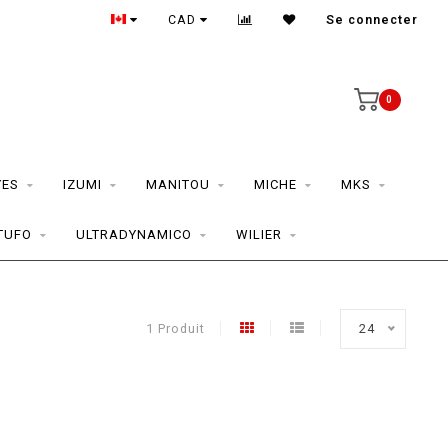
CAD
Se connecter
0
YES
IZUMI
MANITOU
MICHE
MKS
TUFO
ULTRADYNAMICO
WILIER
1 Produit
24