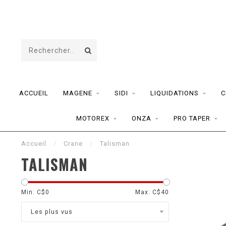
ACCUEIL
MAGENE
SIDI
LIQUIDATIONS
C
MOTOREX
ONZA
PRO TAPER
Accueil
/
Crane
/
Talisman
TALISMAN
Min: C$
0
Max: C$
40
Les plus vus