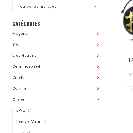
Toutes les marques
CATÉGORIES
Magene
Sidi
Liquidations
T
Ceramicspeed
4
Cinelli
Corima
Crane
E-NE
(2)
Peint à Main
(1)
Suzu
(1)