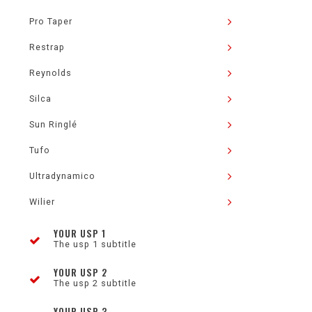
Pro Taper
Restrap
Reynolds
Silca
Sun Ringlé
Tufo
Ultradynamico
Wilier
YOUR USP 1
The usp 1 subtitle
YOUR USP 2
The usp 2 subtitle
YOUR USP 3