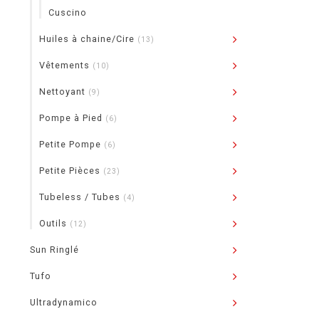
Cuscino
Huiles à chaine/Cire
(13)
Vêtements
(10)
Nettoyant
(9)
Pompe à Pied
(6)
Petite Pompe
(6)
Petite Pièces
(23)
Tubeless / Tubes
(4)
Outils
(12)
Sun Ringlé
Tufo
Ultradynamico