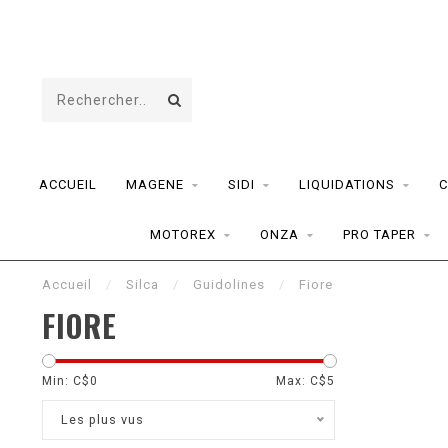
ACCUEIL
MAGENE
SIDI
LIQUIDATIONS
C
MOTOREX
ONZA
PRO TAPER
Accueil
/
Silca
/
Guidolines
/
Fiore
FIORE
Min: C$
0
Max: C$
5
Les plus vus