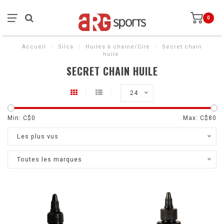
0
Accueil
/
Silca
/
Huiles à chaine/Cire
/
Secret chain
huile
SECRET CHAIN HUILE
24
Min: C$
0
Max: C$
80
Les plus vus
Toutes les marques