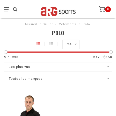
0
Accueil
/
Wilier
/
Vêtements
/
Polo
POLO
24
Min: C$
0
Max: C$
150
Les plus vus
Toutes les marques