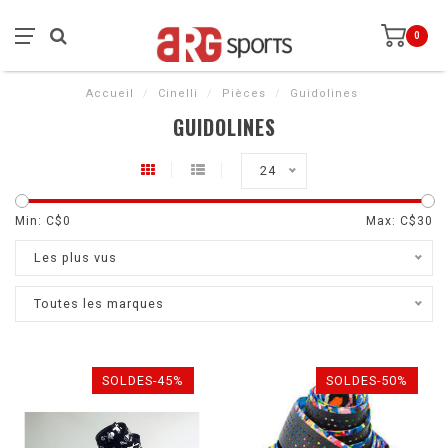
0
Accueil
/
Cinelli
/
Pièces
/
Guidolines
GUIDOLINES
24
Min: C$
0
Max: C$
30
Les plus vus
Toutes les marques
SOLDES-45%
SOLDES-50%