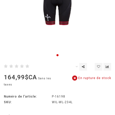
164,99$CA
En rupture de stock
Sans les
taxes
Numéro de l'article:
P-16198
SKU:
WIL-WL-234L