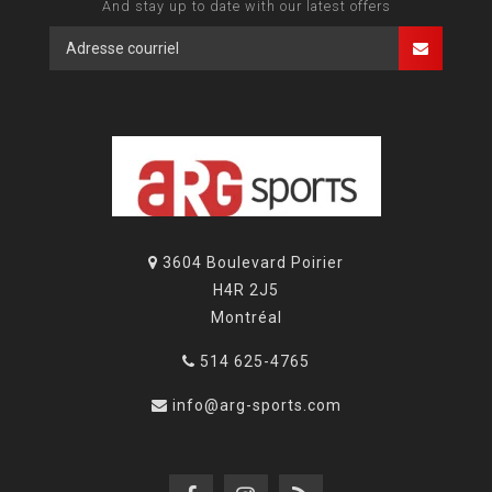
And stay up to date with our latest offers
3604 Boulevard Poirier
H4R 2J5
Montréal
514 625-4765
info@arg-sports.com