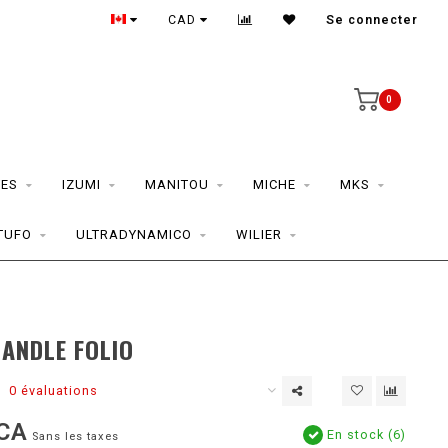
CAD
Se connecter
0
ES
IZUMI
MANITOU
MICHE
MKS
TUFO
ULTRADYNAMICO
WILIER
HANDLE FOLIO
0 évaluations
CA
En stock (6)
Sans les taxes