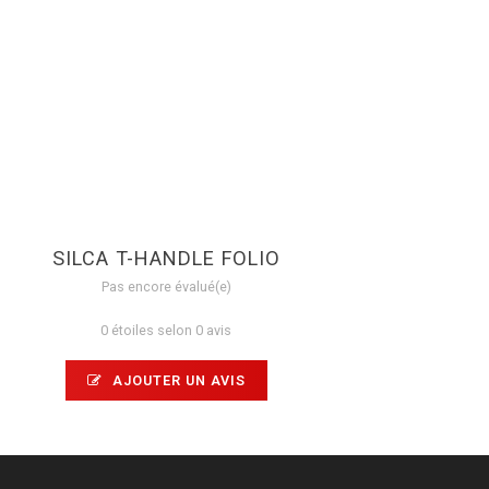
SILCA T-HANDLE FOLIO
Pas encore évalué(e)
0 étoiles selon 0 avis
AJOUTER UN AVIS