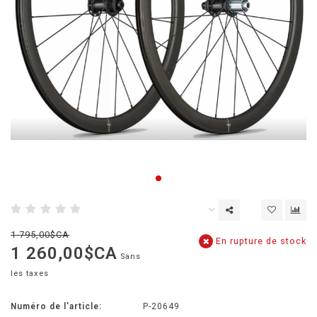
1 795,00$CA
En rupture de stock
1 260,00$CA
Sans
les taxes
Numéro de l'article:
P-20649