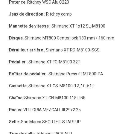
Potence
: Ritchey WSC Alu C220
Jeux de direction
: Ritchey comp
Mannette de vitesse
: Shimano XT 1x12 SL-M8100
Disque
: Shimano MT800 Center lock 180 mm / 160 mm
Dérailleur arrière
: Shimano XT RD-M8100-SGS
Pédalier
: Shimano XT FC-M8100 32T
Boîtier de pédalier
: Shimano Press fit MT800-PA
Cassette
: Shimano XT CS-M8100-12, 10-51T
Chaîne
: Shimano XT CN-M8100 118 LINK
Pneus:
VITTORIA MEZCALL III 29x2.25
Selle:
San Marco SHORTFIT STARTUP
Tige de selle
: FRitchey WCS ALU