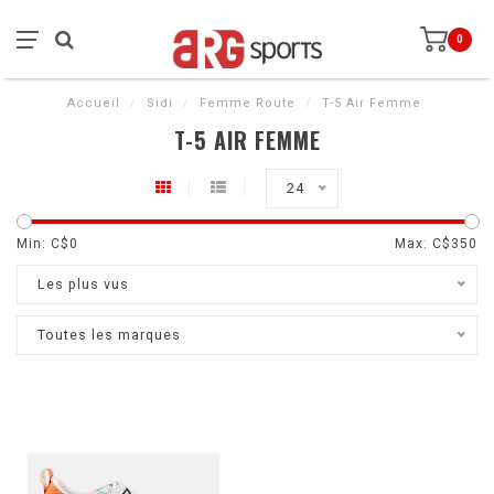
0
Accueil
/
Sidi
/
Femme Route
/
T-5 Air Femme
T-5 AIR FEMME
24
Min: C$
0
Max: C$
350
Les plus vus
Toutes les marques