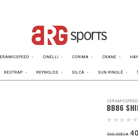
ERAMICSPEED
CINELLI
CORIMA
CRANE
HAY
RESTRAP
REYNOLDS
SILCA
SUN RINGLÉ
CERAMICSPEE
BB86 SH
4
500,00$CA