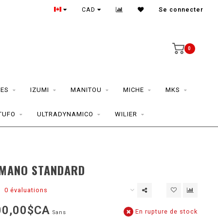
CAD
Se connecter
0
ES
IZUMI
MANITOU
MICHE
MKS
TUFO
ULTRADYNAMICO
WILIER
D
IMANO STANDARD
0 évaluations
00,00$CA
En rupture de stock
Sans