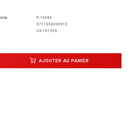
icle:
P-15685
5711050000913
CS-101339
AJOUTER AU PANIER