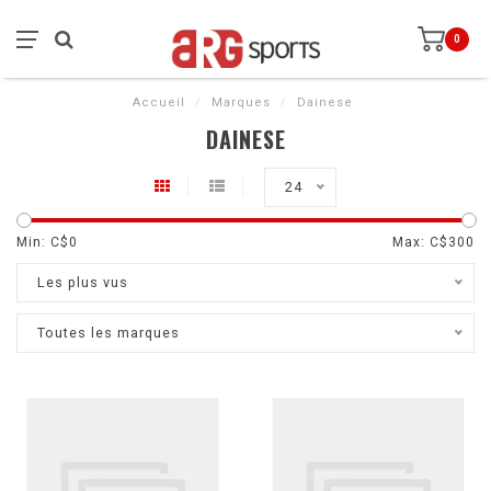
0
Accueil
/
Marques
/
Dainese
DAINESE
24
Min: C$
0
Max: C$
300
Les plus vus
Toutes les marques