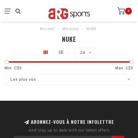
0
Accueil
/
Marques
/
NUKE
NUKE
24
Min: C$
0
Max: C$
5
Les plus vus
ABONNEZ-VOUS À NOTRE INFOLETTRE
And stay up to date with our latest offers