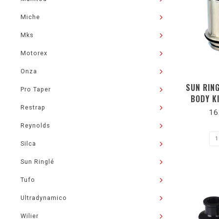
Miche
Mks
Motorex
Onza
SUN RIN
Pro Taper
BODY K
Restrap
16
Reynolds
Silca
Sun Ringlé
Tufo
Ultradynamico
Wilier