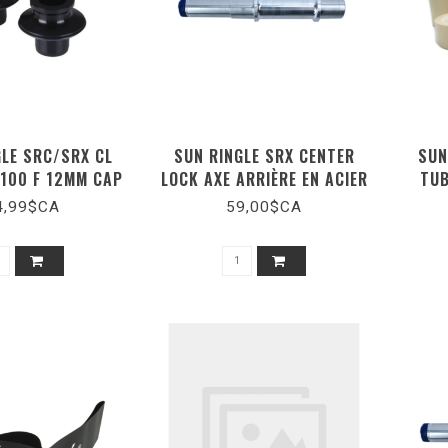
GLE SRC/SRX CL
SUN RINGLE SRX CENTER
SUN
 100 F 12MM CAP
LOCK AXE ARRIÈRE EN ACIER
TUB
KIT
4,99$CA
59,00$CA