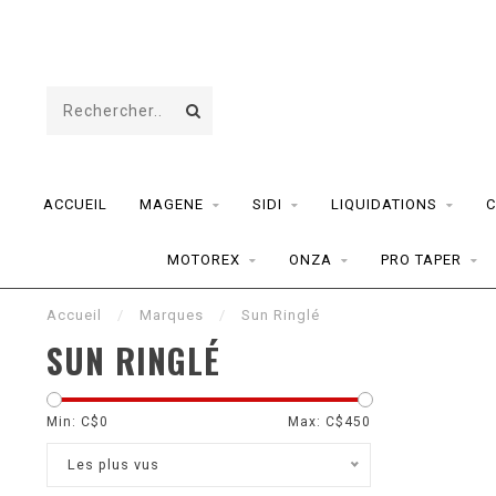
ACCUEIL
MAGENE
SIDI
LIQUIDATIONS
C
MOTOREX
ONZA
PRO TAPER
Accueil
/
Marques
/
Sun Ringlé
SUN RINGLÉ
Min: C$
0
Max: C$
450
Les plus vus