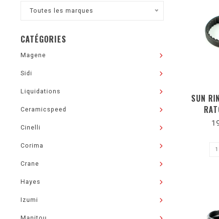
Toutes les marques
CATÉGORIES
Magene
Sidi
Liquidations
SUN RI
RAT
Ceramicspeed
1
Cinelli
Corima
Crane
Hayes
Izumi
Manitou