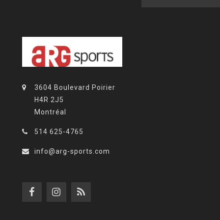
3604 Boulevard Poirier
H4R 2J5
Montréal
514 625-4765
info@arg-sports.com