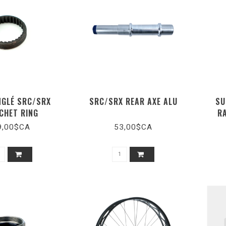
NGLÉ SRC/SRX
SRC/SRX REAR AXE ALU
SU
CHET RING
R
9,00$CA
53,00$CA