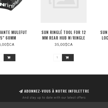
 JANTE MULEFUT
SUN RINGLÉ TOOL FOR 12
SUN
.5" 60MM
MM REAR HUB W/RINGLE
LOC
LOGO
4,00$CA
35,00$CA
ABONNEZ-VOUS À NOTRE INFOLETTRE
And stay up to date with our latest offers