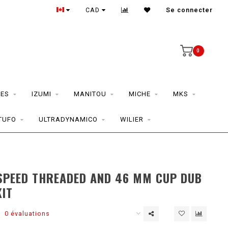
CAD
Se connecter
0
ES
IZUMI
MANITOU
MICHE
MKS
TUFO
ULTRADYNAMICO
WILIER
D
SPEED THREADED AND 46 MM CUP DUB
KIT
0 évaluations