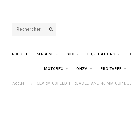
ACCUEIL
MAGENE
SIDI
LIQUIDATIONS
C
MOTOREX
ONZA
PRO TAPER
Accueil
/
CEARMICSPEED THREADED AND 46 MM CUP DUB