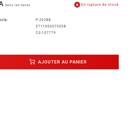
A
En rupture de stock
Sans les taxes
icle:
P-20288
5711050075058
CS-107779
AJOUTER AU PANIER