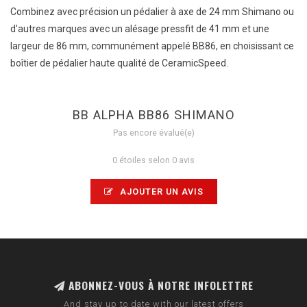
Combinez avec précision un pédalier à axe de 24 mm Shimano ou
d'autres marques avec un alésage pressfit de 41 mm et une
largeur de 86 mm, communément appelé BB86, en choisissant ce
boîtier de pédalier haute qualité de CeramicSpeed.
BB ALPHA BB86 SHIMANO
Pas encore évalué(e)
0 étoiles selon 0 avis
AJOUTER UN AVIS
ABONNEZ-VOUS À NOTRE INFOLETTRE
And stay up to date with our latest offers