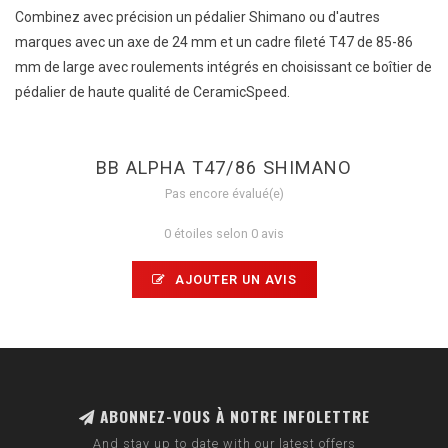
Combinez avec précision un pédalier Shimano ou d'autres
marques avec un axe de 24 mm et un cadre fileté T47 de 85-86
mm de large avec roulements intégrés en choisissant ce boîtier de
pédalier de haute qualité de CeramicSpeed.
BB ALPHA T47/86 SHIMANO
Pas encore évalué(e)
0 étoiles selon 0 avis
AJOUTER UN AVIS
ABONNEZ-VOUS À NOTRE INFOLETTRE
And stay up to date with our latest offers