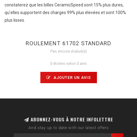
constaterez que les billes CeramicSpeed ​​sont 15% plus dures,
qu'elles supportent des charges 99% plus élevées et sont 100%
plus lisses.
ROULEMENT 61702 STANDARD
Pas encore évalué(e)
0 étoiles selon 0 avis
AJOUTER UN AVIS
ABONNEZ-VOUS À NOTRE INFOLETTRE
And stay up to date with our latest offers