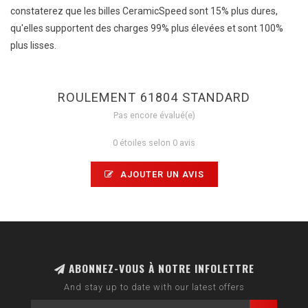
constaterez que les billes CeramicSpeed ​​sont 15% plus dures,
qu'elles supportent des charges 99% plus élevées et sont 100%
plus lisses.
ROULEMENT 61804 STANDARD
Pas encore évalué(e)
0 étoiles selon 0 avis
AJOUTER UN AVIS
ABONNEZ-VOUS À NOTRE INFOLETTRE
And stay up to date with our latest offers