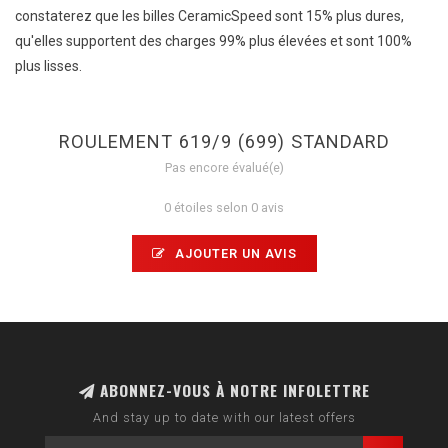
constaterez que les billes CeramicSpeed ​​sont 15% plus dures,
qu'elles supportent des charges 99% plus élevées et sont 100%
plus lisses.
ROULEMENT 619/9 (699) STANDARD
Pas encore évalué(e)
0 étoiles selon 0 avis
AJOUTER UN AVIS
ABONNEZ-VOUS À NOTRE INFOLETTRE
And stay up to date with our latest offers