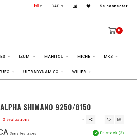
CAD
Se connecter
0
ES
IZUMI
MANITOU
MICHE
MKS
TUFO
ULTRADYNAMICO
WILIER
D
 ALPHA SHIMANO 9250/8150
0 évaluations
CA
En stock (3)
Sans les taxes