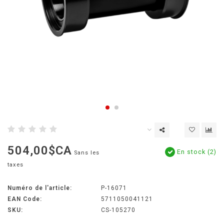
504,00$CA
En stock (2)
Sans les
taxes
Numéro de l'article:
P-16071
EAN Code:
5711050041121
SKU:
CS-105270