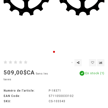
509,00$CA
En stock (1)
Sans les
taxes
Numéro de l'article:
P-18371
EAN Code:
5711050033102
SKU:
CS-103343