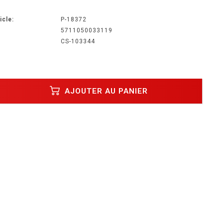
icle:
P-18372
5711050033119
CS-103344
AJOUTER AU PANIER