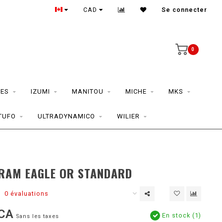
CAD
Se connecter
0
ES
IZUMI
MANITOU
MICHE
MKS
TUFO
ULTRADYNAMICO
WILIER
D
SRAM EAGLE OR STANDARD
0 évaluations
CA
En stock (1)
Sans les taxes