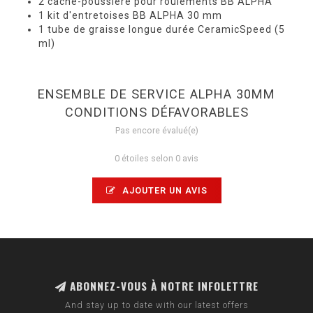
2 cache-poussière pour roulements BB ALPHA
1 kit d'entretoises BB ALPHA 30 mm
1 tube de graisse longue durée CeramicSpeed ​​(5
ml)
ENSEMBLE DE SERVICE ALPHA 30MM
CONDITIONS DÉFAVORABLES
Pas encore évalué(e)
0 étoiles selon 0 avis
AJOUTER UN AVIS
ABONNEZ-VOUS À NOTRE INFOLETTRE
And stay up to date with our latest offers