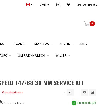
CAD
Se connecter
0
ES
IZUMI
MANITOU
MICHE
MKS
TUFO
ULTRADYNAMICO
WILIER
D
PEED T47/68 30 MM SERVICE KIT
0 évaluations
A
En stock (2)
Sans les taxes