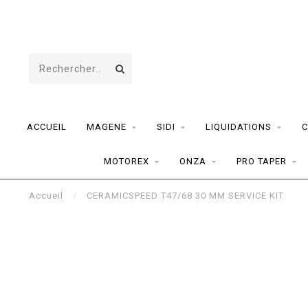
ACCUEIL
MAGENE
SIDI
LIQUIDATIONS
C
MOTOREX
ONZA
PRO TAPER
Accueil
/
CERAMICSPEED T47/68 30 MM SERVICE KIT