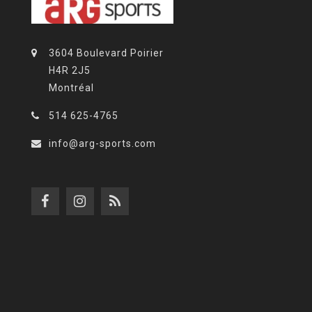
3604 Boulevard Poirier
H4R 2J5
Montréal
514 625-4765
info@arg-sports.com